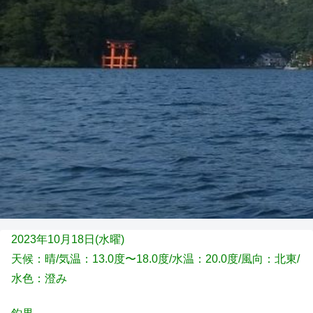
2023年10月18日(水
曜)
天候：晴
/気温：13.0度〜18.0度/水温：20.0度/風向：北東
/
水色：澄み