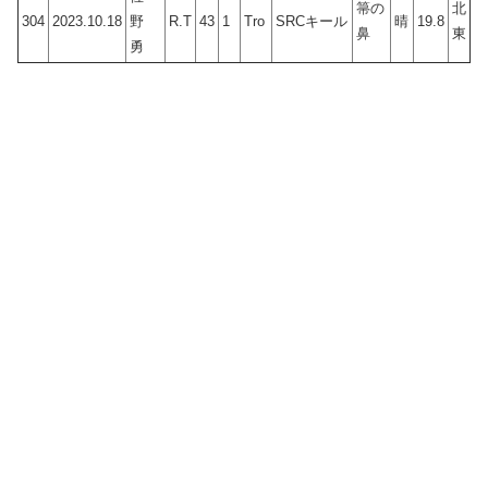
箒の
北
304
2023.10.18
野
R.T
43
1
Tro
SRCキール
晴
19.8
鼻
東
勇