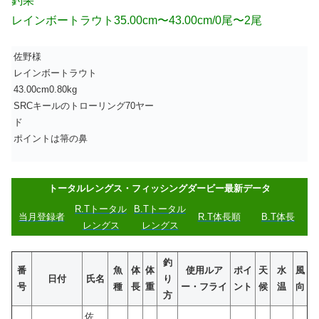
釣果
レインボートラウト35.00cm〜43.00cm/0尾〜2尾
佐野様
レインボートラウト
43.00cm0.80kg
SRCキールのトローリング70ヤー
ド
ポイントは箒の鼻
トータルレングス・フィッシングダービー最新データ
R.Tトータル
B.Tトータル
当月登録者
R.T体長順
B.T体長
レングス
レングス
釣
番
魚
体
体
使用ルア
ポイ
天
水
風
日付
氏名
り
号
種
長
重
ー・フライ
ント
候
温
向
方
佐