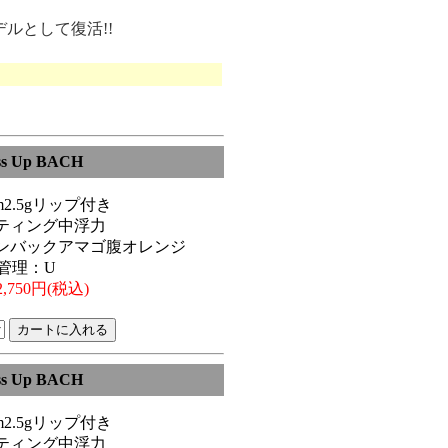
ルとして復活!!
ss Up BACH
6cm2.5gリップ付き
ティング中浮力
ンバックアマゴ腹オレンジ
管理：U
,750円(税込)
ss Up BACH
6cm2.5gリップ付き
ティング中浮力