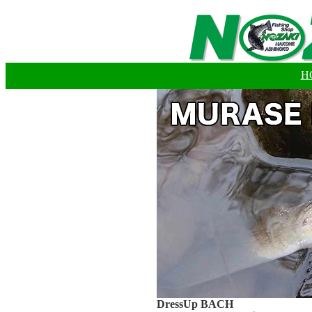
H
DressUp BACH