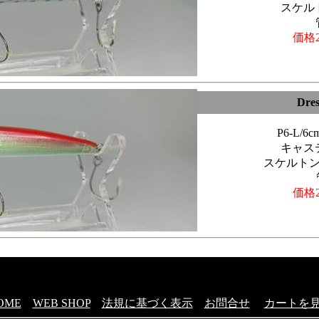
スケル
価格2
Dre
P6-L/
キャス
スケルト
価格2
OME
WEB SHOP
法規に基
づく表示
お問合せ
カートを