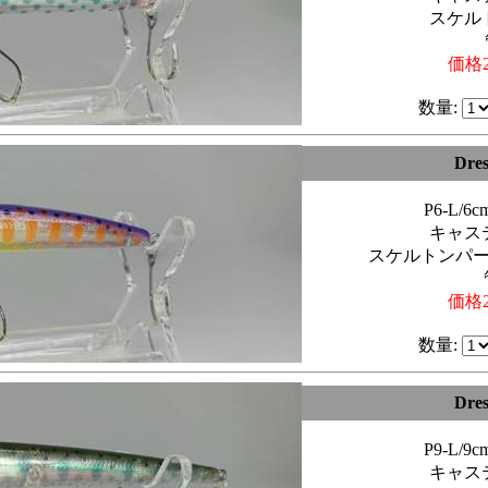
スケル
価格2
数量:
Dre
P6-L/
キャス
スケルトンパ
価格2
数量:
Dre
P9-L/
キャス