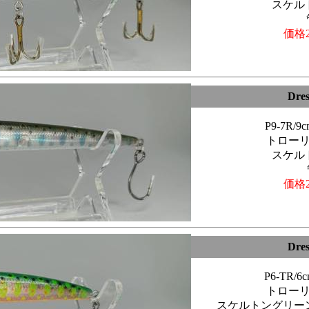
スケル
価格2
Dre
P9-7R/
トロー
スケル
価格2
Dre
P6-TR/
トロー
スケルトングリー