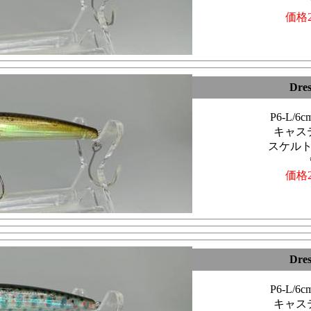
価格2
Dre
P6-L/
キャス
スケル
価格2
Dre
P6-L/
キャス