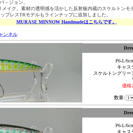
ックバ－ジョン。
全リメイク。素材の透明感を活かした反射板内蔵のスケルトンモデ
ップレスTRモデルもラインナップに追加しました。
MURASE MINNOW Handmadeはこちらです。
チャンネル
Dre
P6-L/
キャス
スケルトングリー
価格2
数量:
Dre
P6-L/
キャス