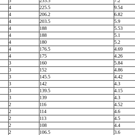
5
235.5
7.2
4
225.5
9.54
4
206.2
6.82
4
203.5
5.9
4
188
5.53
4
188
5.1
4
180
5.2
4
176.5
4.69
4
175
4.26
3
160
5.84
3
152
4.86
3
145.5
4.42
3
142
4.3
3
139.5
4.15
3
139
4.3
2
116
4.52
2
114
4.6
2
113
4.5
2
108
4.4
2
106.5
3.6