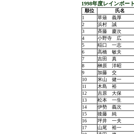
1998年度レインボ
順位
氏名
1
草薙 義厚
2
浜村 誠
3
斉藤 慶次
4
小野寺 広
5
稲口 一志
6
高橋 敏夫
7
吉田 真
8
榊原 洋昭
9
加藤 交
10
米山 健一
11
木島 裕
12
吉原 大保
13
松本 一生
14
伊勢 義次
15
後藤 純
16
坪井 一夫
17
山尾 裕一