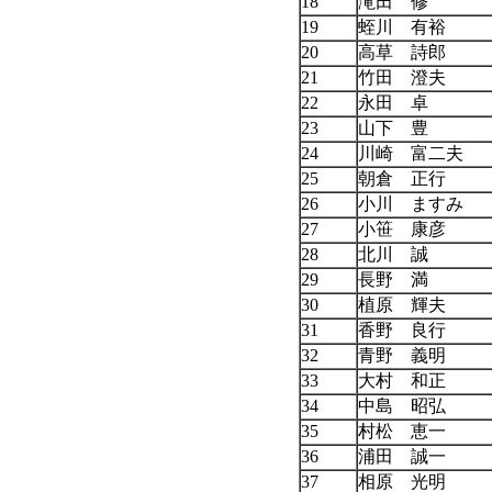
18
滝田 修
19
蛭川 有裕
20
高草 詩郎
21
竹田 澄夫
22
永田 卓
23
山下 豊
24
川崎 富二夫
25
朝倉 正行
26
小川 ますみ
27
小笹 康彦
28
北川 誠
29
長野 満
30
植原 輝夫
31
香野 良行
32
青野 義明
33
大村 和正
34
中島 昭弘
35
村松 恵一
36
浦田 誠一
37
相原 光明