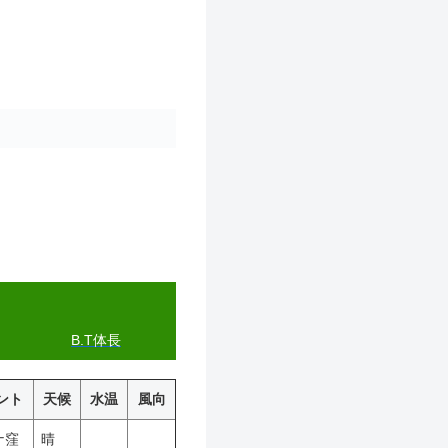
B.T体長
ント
天候
水温
風向
ナ窪
晴