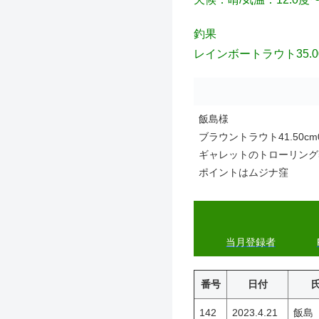
釣果
レインボートラウト35.00c
飯島様
ブラウントラウト41.50cm0
ギャレットのトローリング
ポイントはムジナ窪
当月登録者
番号
日付
142
2023.4.21
飯島