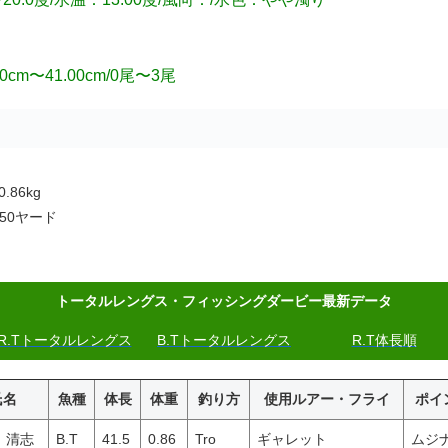
m〜41.00cm/0尾〜3尾
.86kg
50ヤード
トータルレングス・フィッシングダービー最新データ
R.Tトータルレングス
B.Tトータルレングス
R.T体長順
氏名
魚種
体長
体重
釣り方
使用ルアー・フライ
ポイ
 清志
B.T
41.5
0.86
Tro
ギャレット
ムジ