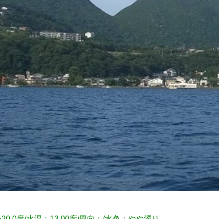
〜20.0度/水温：13.00度/風向：/水色：やや濁り