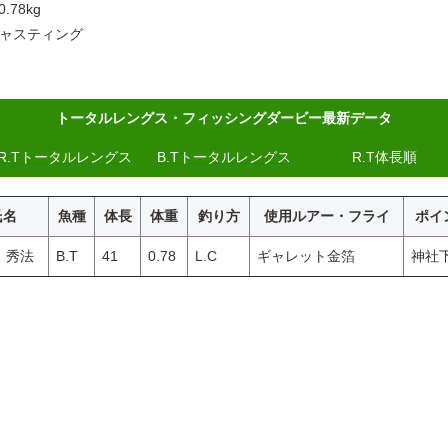
.78kg
ャスティング
トータルレングス・フィッシングダービー最新データ
R.Tトータルレングス
B.Tトータルレングス
R.T体長順
氏名
魚種
体長
体重
釣り方
使用ルアー・フライ
ポイ
 秀法
B.T
41
0.78
L.C
ギャレット金箔
神社