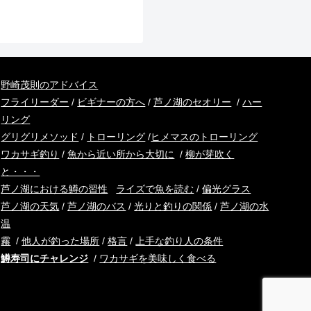
野崎茂則のアドバイス
フライリーダー
/
ビギナーの方へ
/
芦ノ湖のセオリー
/
ハー
リング
グリグリメソッド
/
トローリング
/
ヒメマスのトローリング
ワカサギ釣り
/
魚から近い所から大切に
/
柳が芽吹く
と・・・
芦ノ湖における鱒の習性
ライズで魚を読む
/
偏光グラス
芦ノ湖の天気
/
芦ノ湖のバス
/
光りと釣りの関係
/
芦ノ湖の水
温
霧
/
他人が釣った場所
/
格言
/
上手な釣り人の条件
鱒寿司にチャレンジ
/
ワカサギを美味しく食べる