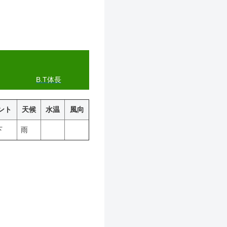
B.T体長
ント
天候
水温
風向
下
雨