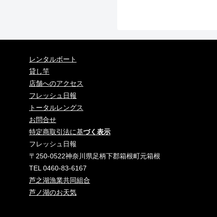
レンタルボート
貸し竿
店舗へのアクセス
フレッシュ日報
トータルレングス
お問合せ
特定商取引法に基
づく表示
フレッシュ日報
〒250-0522神奈川県足柄下郡箱根町元箱根
TEL 0460-83-6167
芦之湖漁業共同組合
芦ノ湖のお天気