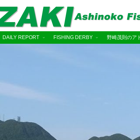
DAILY REPORT
FISHING DERBY
野崎茂則のア