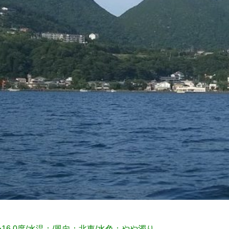
度〜16.0度/水温：/風向：北東/水色：やや濁り