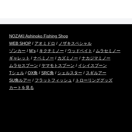
NOZAKI Ashinoko Fishing Shop
WEB SHOP
/
アオミドロ
/
ノザキスペシャル
ゾンカー
/
M’s
/
キクチミノー
/
ウッドベイト
/
ムラセミノー
ギャレット
/
ナベミノー
/
カズミノー
/
ナカジマミノー
ムラセスプーン
/
ヤマモトスプーン
/
イシイスプーン
Tシェル
/
OX角
/
SRC角
/
シェルスター
/
スギルアー
SU角ルアー
/
フラットフィッシュ
/
トローリンググッズ
カートを見る