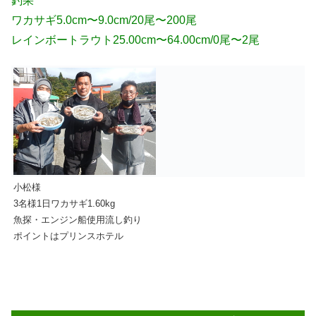
釣果
ワカサギ5.0cm〜9.0cm
/20尾〜200尾
レインボートラウト25.00cm〜64.00cm/0尾〜2尾
小松様
3名様1日ワカサギ1.60kg
魚探・エンジン船使用流し釣り
ポイントはプリンスホテル