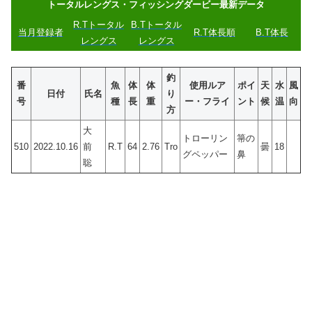
トータルレングス・フィッシングダービー最新データ
R.Tトータル
B.Tトータル
当月登録者
R.T体長順
B.T体長
レングス
レングス
釣
番
魚
体
体
使用ルア
ポイ
天
水
風
日付
氏名
り
号
種
長
重
ー・フライ
ント
候
温
向
方
大
トローリン
箒の
510
2022.10.16
前
R.T
64
2.76
Tro
曇
18
グペッパー
鼻
聡