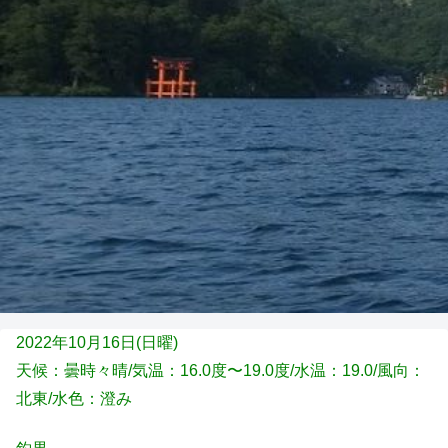
2022年10月16日(日
曜)
天候：曇時々晴
/気温：16.0度〜19.0度/水温：19.0/風向：
北東/水色：澄み