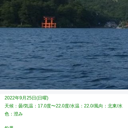
2022年9月25日(日
曜)
天候：曇
/気温：17.0度〜22.0度/水温：22.0/風向：北東/水
色：澄み