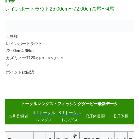
釣果
レインボートラウト25.00cm〜72.0
0cm/0尾〜4尾
上杉様
レインボートラウト
72.00cm4.96kg
カズミノーT120
のトローリング60
ヤー
ド
ポイントは白浜
トータルレングス・フィッシングダービー最新データ
R.Tトータル
B.Tトータル
当月登録者
R.T体長順
B.T体長
レングス
レングス
釣