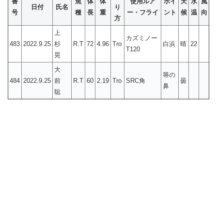
番
魚
体
体
使用ルア
ポイ
天
水
風
日付
氏名
り
号
種
長
重
ー・フライ
ント
候
温
向
方
上
カズミノー
483
2022.9.25
杉
R.T
72
4.96
Tro
白浜
晴
22
T120
晃
大
箒の
484
2022.9.25
前
R.T
60
2.19
Tro
SRC角
曇
鼻
聡