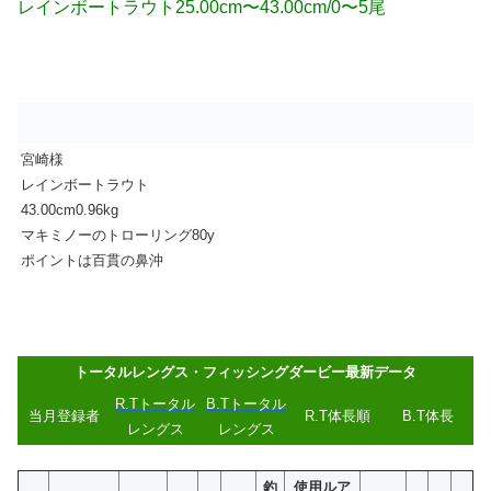
レインボートラウト25.00cm〜43.00cm/0〜5尾
宮崎様
レインボートラウト
43.00cm0.96kg
マキミノーのトローリング80y
ポイントは百貫の鼻沖
トータルレングス・フィッシングダービー最新データ
R.Tトータル
B.Tトータル
当月登録者
R.T体長順
B.T体長
レングス
レングス
釣
使用ルア