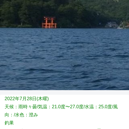
2022年7月28日(木曜)
天候：雨時々曇
/気温：21.0度〜27.0度/水温：25.0度/風
向：/水色：澄み
釣果