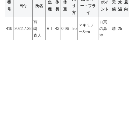
番
魚
体
体
ポイ
天
水
風
日付
氏名
り
ー・フラ
号
種
長
重
ント
候
温
向
方
イ
宮
百貫
マキミノ
419
2022.7.28
崎
R.T
43
0.96
Tro
の鼻
晴
25
ー8cm
直人
沖