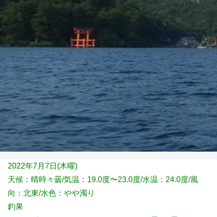
2022年7月7日(木
曜)
天候：晴時々曇
/気温：19.0度〜23.0度/水温：24.0度/風
向：北東/水色：やや濁り
釣果