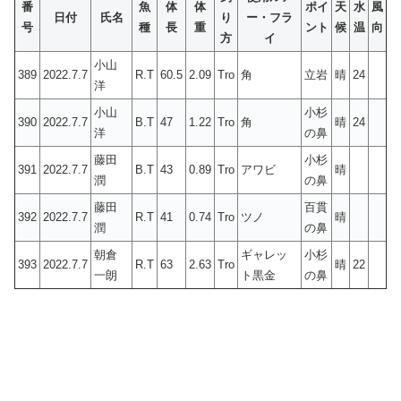
番
魚
体
体
ポイ
天
水
風
日付
氏名
り
ー・フラ
号
種
長
重
ント
候
温
向
方
イ
小山
389
2022.7.7
R.T
60.5
2.09
Tro
角
立岩
晴
24
洋
小山
小杉
390
2022.7.7
B.T
47
1.22
Tro
角
晴
24
洋
の鼻
藤田
小杉
391
2022.7.7
B.T
43
0.89
Tro
アワビ
晴
潤
の鼻
藤田
百貫
392
2022.7.7
R.T
41
0.74
Tro
ツノ
晴
潤
の鼻
朝倉
ギャレッ
小杉
393
2022.7.7
R.T
63
2.63
Tro
晴
22
一朗
ト黒金
の鼻