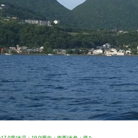
〜17.0度/水温：19.0/風向：南西/水色：澄み