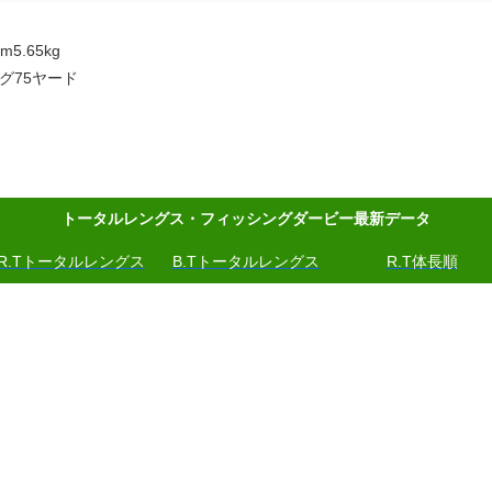
5.65kg
グ75ヤード
トータルレングス・フィッシングダービー最新データ
R.Tトータルレングス
B.Tトータルレングス
R.T体長順