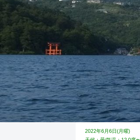
2022年6月6日(月
曜)
天候：曇
/気温：12.0度