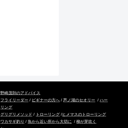
野崎茂則のアドバイス
フライリーダー
/
ビギナーの方へ
/
芦ノ湖のセオリー
/
ハー
リング
グリグリメソッド
/
トローリング
/
ヒメマスのトローリング
ワカサギ釣り
/
魚から近い所から大切に
/
柳が芽吹く