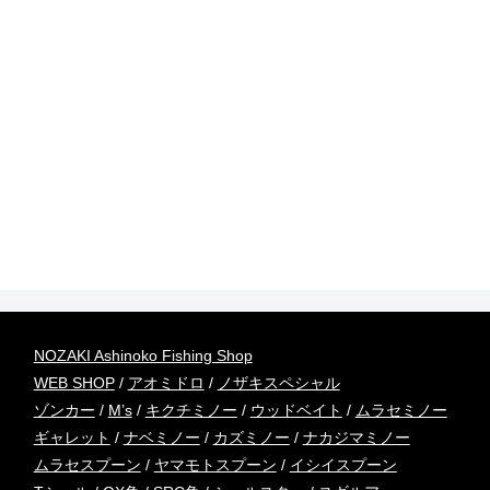
NOZAKI Ashinoko Fishing Shop
WEB SHOP
/
アオミドロ
/
ノザキスペシャル
ゾンカー
/
M’s
/
キクチミノー
/
ウッドベイト
/
ムラセミノー
ギャレット
/
ナベミノー
/
カズミノー
/
ナカジマミノー
ムラセスプーン
/
ヤマモトスプーン
/
イシイスプーン