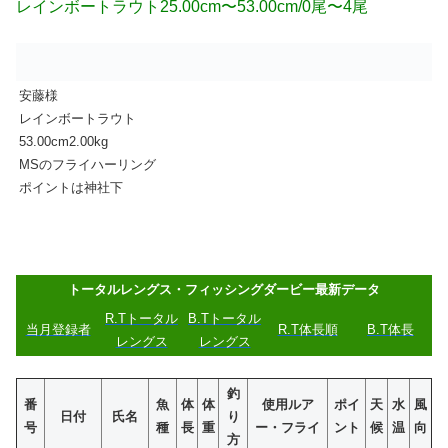
レインボートラウト25.00cm〜53.00cm/0尾〜4尾
安藤様
レインボートラウト
53.00cm2.00kg
MSのフライハーリング
ポイントは神社下
トータルレングス・フィッシングダービー最新データ
R.Tトータル
B.Tトータル
当月登録者
R.T体長順
B.T体長
レングス
レングス
釣
番
魚
体
体
使用ルア
ポイ
天
水
風
日付
氏名
り
号
種
長
重
ー・フライ
ント
候
温
向
方