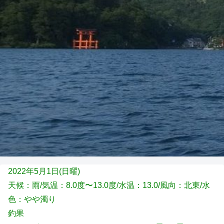
2022年5月1日(日
曜)
天候：雨/気温：8.0度〜13.0度/水温：13.0/風向：北東/水
色：やや濁り
釣果