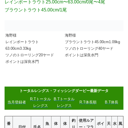
レインボートラウト25.00cm〜63.00cm/0尾〜4尾
ブラウントラウト45.00cm/1尾
海野様
海野様
レインボートラウト
ブラウントラウト45.00cm1.09kg
63.00cm3.33kg
ツノのトローリング40ヤード
ツノのトローリング20ヤード
ポイントは深良水門
ポイントは深良水門
トータルレングス・フィッシングダービー最新データ
R.Tトータル
B.Tトータル
当月登録者
R.T体長順
B.T体長
レングス
レングス
釣
使用ルア
番
魚
体
体
ポイ
天
水
風
日付
氏名
り
ー・フラ