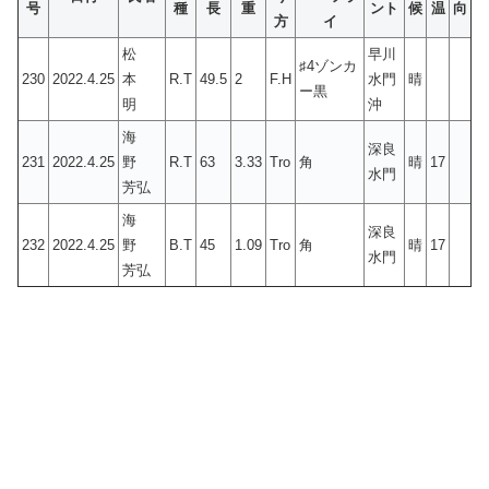
号
種
長
重
ント
候
温
向
方
イ
松
早川
♯4ゾンカ
230
2022.4.25
本
R.T
49.5
2
F.H
水門
晴
ー黒
明
沖
海
深良
231
2022.4.25
野
R.T
63
3.33
Tro
角
晴
17
水門
芳弘
海
深良
232
2022.4.25
野
B.T
45
1.09
Tro
角
晴
17
水門
芳弘