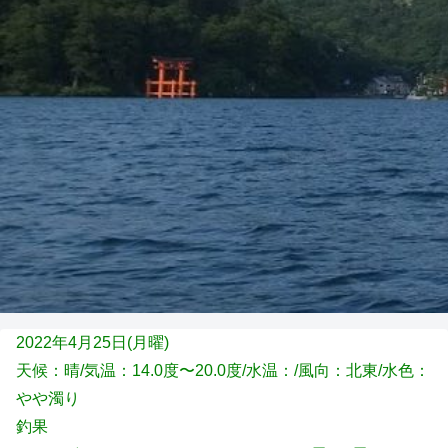
2022年4月25日(月
曜)
天候：晴/気温：14.0度〜20.0度/水温：/風向：北東/水色：
やや濁り
釣果