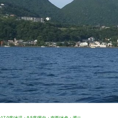
17.0度/水温：9.5度/風向：南西/水色：濁り