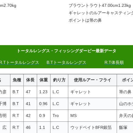
2.70kg
ブラウントラウト47.00cm1.23kg
ギャレットのルアーキャスティン
ポイントは箒の鼻
トータルレングス・フィッシングダービー最新データ
R.Tトータルレングス
B.Tトータルレングス
R.T体長順
名
魚種
体長
体重
釣り方
使用ルアー・フライ
ポイ
力彦
B.T
47
1.23
L.C
ギャレット
箒の鼻
千博
B.T
41
0.96
L.C
ギャレット
山のホ
浩明
R.T
42
0.9
Tro
MS
弁天の
 広
R.T
46
1.1
L.C
ウッドベイト8FR銀箔
飯塚