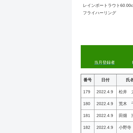
レインボートラウト60.00cm
フライハーリング
当月登録者
番号
日付
氏
179
2022.4.9
松井 
180
2022.4.9
荒木 
181
2022.4.9
田畑 
182
2022.4.9
小野寺