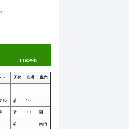
グ
B.T体長順
ント
天候
水温
風向
テル
晴
10
鼻
晴
9.1
西
晴
南西