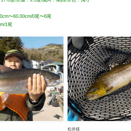
m〜60.00cm/0尾〜6尾
m/1尾
松井様