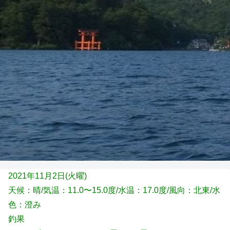
2021年11月2日(火
曜)
天候：晴/気温：11.0〜15.0度/水温：17.0度/風向：北東/水
色：澄み
釣果