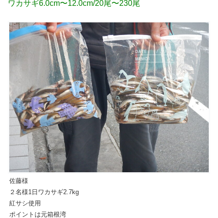
ワカサギ6.0cm〜12.0cm/20尾〜230尾
佐藤様
２名様1日ワカサギ2.7kg
紅サシ使用
ポイントは元箱根湾