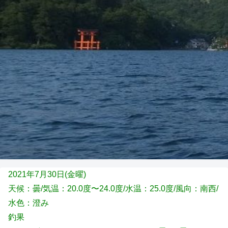
2021年7月30日(金
曜)
天候：曇/気温：20.0度〜24.0度/水温：25.0度/風向：南西/
水色：澄み
釣果