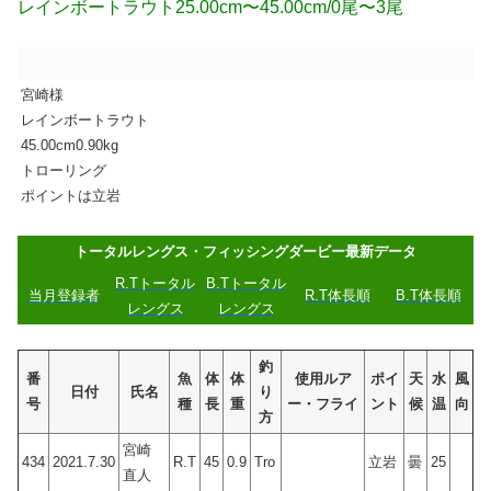
レインボートラウト25.00cm〜45.00cm/0尾〜3尾
宮崎様
レインボートラウト
45.00cm0.90kg
トローリング
ポイントは立岩
トータルレングス・フィッシングダービー最新データ
R.Tトータル
B.Tトータル
当月登録者
R.T体長順
B.T体長順
レングス
レングス
釣
番
魚
体
体
使用ルア
ポイ
天
水
風
日付
氏名
り
号
種
長
重
ー・フライ
ント
候
温
向
方
宮崎
434
2021.7.30
R.T
45
0.9
Tro
立岩
曇
25
直人