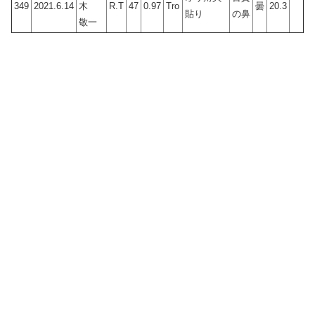
349
2021.6.14
木
R.T
47
0.97
Tro
曇
20.3
貼り
の鼻
敬一