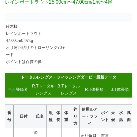
レインボートラウト25.00cm〜47.00cm/1尾〜4尾
鈴木様
レインボートラウト
47.00cm0.97kg
オリ角回貼りのトローリング70ヤ
ード
ポイントは百貫の鼻
トータルレングス・フィッシングダービー最新データ
R.Tトータル
B.Tトータル
当月登録者
R.T体長順
B.T体長順
レングス
レングス
釣
使用ルア
番
魚
体
体
ポイ
天
水
風
日付
氏名
り
ー・フラ
号
種
長
重
ント
候
温
向
方
イ
鈴
オリ角貝
百貫