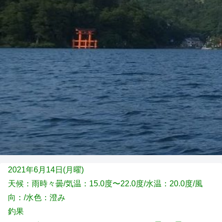
2021年6月14日(月
曜)
天候：雨時々曇/気温：15.0度〜22.0度/水温：20.0度/風
向：/水色：澄み
釣果