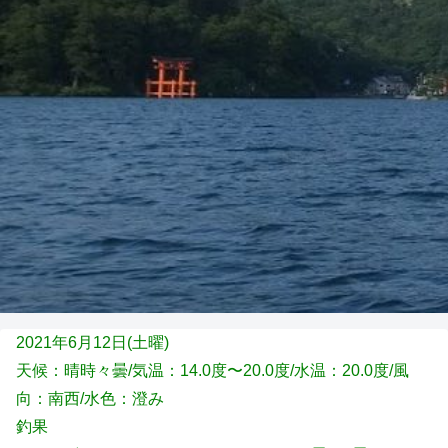
2021年6月12日(土
曜)
天候：晴時々曇/気温：14.0度〜20.0度/水温：20.0度/風
向：南西/水色：澄み
釣果