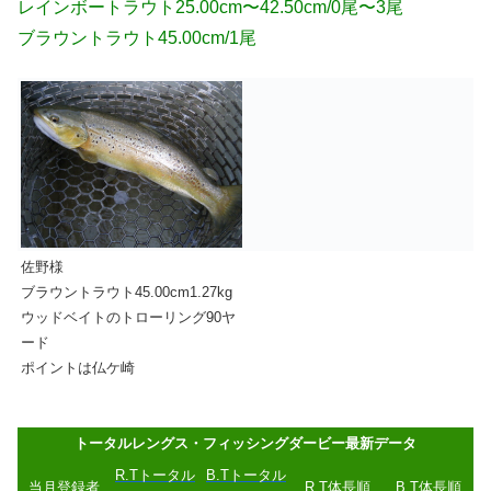
レインボートラウト25.00cm〜42.50cm/0尾〜3尾
ブラウントラウト45.00cm/1尾
佐野様
ブラウントラウト45.00cm1.27kg
ウッドベイトのトローリング90ヤ
ード
ポイントは仏ケ崎
トータルレングス・フィッシングダービー最新データ
R.Tトータル
B.Tトータル
当月登録者
R.T体長順
B.T体長順