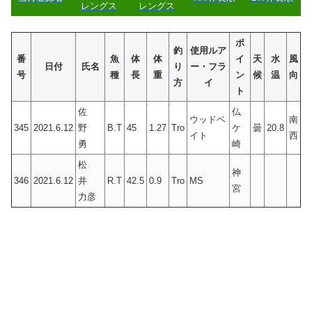
レングス
レングス
ポ
釣
使用ルア
番
魚
体
体
イ
天
水
風
日付
氏名
り
ー・フラ
号
種
長
重
ン
候
温
向
方
イ
ト
佐
仏
ウッドベ
南
345
2021.6.12
野
B.T
45
1.27
Tro
ケ
曇
20.8
イト
西
勇
崎
松
神
346
2021.6.12
井
R.T
42.5
0.9
Tro
MS
宮
力彦