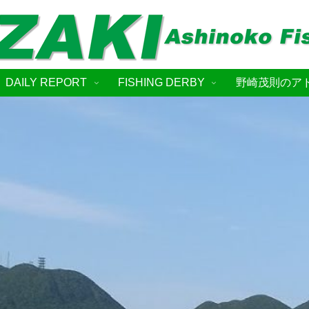
DAILY REPORT
FISHING DERBY
野崎茂則のア