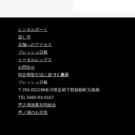
レンタルボート
貸し竿
店舗へのアクセス
フレッシュ日報
トータルレングス
お問合せ
特定商取引法に基
づく表示
フレッシュ日報
〒250-0522神奈川県足柄下郡箱根町元箱根
TEL 0460-83-6167
芦之湖漁業共同組合
芦ノ湖のお天気