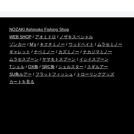
NOZAKI Ashinoko Fishing Shop
WEB SHOP
/
アオミドロ
/
ノザキスペシャル
ゾンカー
/
M’s
/
キクチミノー
/
ウッドベイト
/
ムラセミノー
ギャレット
/
ナベミノー
/
カズミノー
/
ナカジマミノー
ムラセスプーン
/
ヤマモトスプーン
/
イシイスプーン
Tシェル
/
OX角
/
SRC角
/
シェルスター
/
スギルアー
SU角ルアー
/
フラットフィッシュ
/
トローリンググッズ
カートを見る