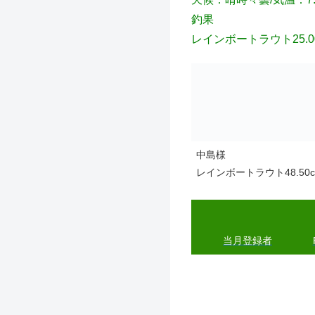
釣果
レインボートラウト25.00c
中島様
レインボートラウト48.50cm
当月登
録
者