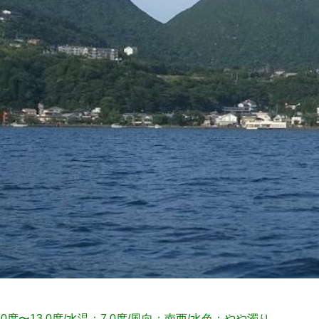
.0度〜13.0度/水温：7.0度/風向：南西
/水色：やや濁り