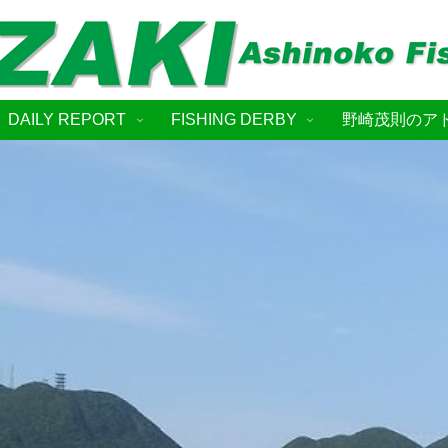
DAILY REPORT
FISHING DERBY
野崎茂則のア