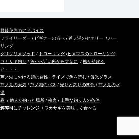
野崎茂則のアドバイス
フライリーダー
/
ビギナーの方へ
/
芦ノ湖のセオリー
/
ハー
リング
グリグリメソッド
/
トローリング
/
ヒメマスのトローリング
ワカサギ釣り
/
魚から近い所から大切に
/
柳が芽吹く
と・・・
芦ノ湖における鱒の習性
ライズで魚を読む
/
偏光グラス
芦ノ湖の天気
/
芦ノ湖のバス
/
光りと釣りの関係
/
芦ノ湖の水
温
霧
/
他人が釣った場所
/
格言
/
上手な釣り人の条件
鱒寿司にチャレンジ
/
ワカサギを美味しく食べる