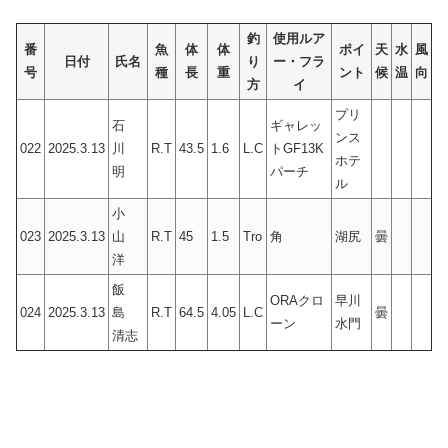
釣
使用ルア
番
魚
体
体
ポイ
天
水
風
日付
氏名
り
ー・フラ
号
種
長
重
ント
候
温
向
方
イ
プリ
石
ギャレッ
ンス
022
2025.3.13
川
R.T
43.5
1.6
L.C
トGF13K
ホテ
明
パーチ
ル
小
023
2025.3.13
山
R.T
45
1.5
Tro
角
湖尻
曇
洋
飯
ORAクロ
早川
024
2025.3.13
島
R.T
64.5
4.05
L.C
曇
ーン
水門
清志