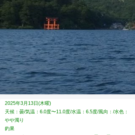
2025年3月13日(木
曜)
天候：曇
/気温：6.0度〜11.0度/水温：6.5度/風向：
/水色：
やや濁り
釣果