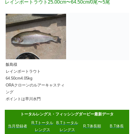
レインボートラウト25.00cm〜64.50cm/0尾〜5尾
飯島様
レインボートラウト
64.50cm4.05kg
ORAクローンのルアーキャスティ
ング
ポイントは早川水門
トータルレングス・フィッシングダービー最新データ
R.Tトータル
B.Tトータル
当月登
録
者
R.T体長順
B.T体長
レングス
レングス