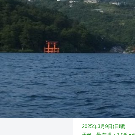
2025年3月9日(日
曜)
天候：曇
/気温：1.0度〜