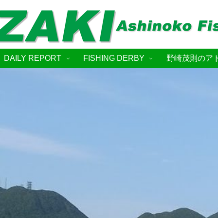
DAILY REPORT
FISHING DERBY
野崎茂則のア