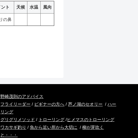
イント
天候
水温
風向
リの鼻
野崎茂則のアドバイス
フライリーダー
/
ビギナーの方へ
/
芦ノ湖のセオリー
/
ハー
リング
グリグリメソッド
/
トローリング
/
ヒメマスのトローリング
ワカサギ釣り
/
魚から近い所から大切に
/
柳が芽吹く
と・・・