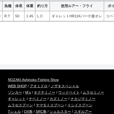
魚種
体長
体重
釣り方
使用ルアー・フライ
ポ
明
R.T
50
1.45
L.C
ギャレットHR11Kパーチ腹オレ
コベ
NOZAKI Ashinoko Fishing Shop
WEB SHOP
/
アオミドロ
/
ノザキスペシャル
ゾンカー
/
M’s
/
キクチミノー
/
ウッドベイト
/
ムラセミノー
ギャレット
/
ナベミノー
/
カズミノー
/
ナカジマミノー
ムラセスプーン
/
ヤマモトスプーン
/
イシイスプーン
Tシェル
/
OX角
/
SRC角
/
シェルスター
/
スギルアー