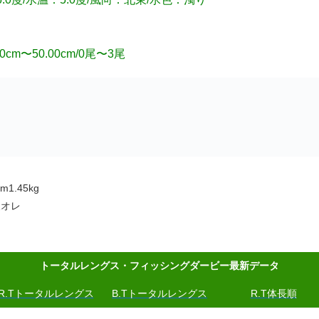
m〜50.00cm/0尾〜3尾
1.45kg
腹オレ
トータルレングス・フィッシングダービー最新データ
R.Tトータルレングス
B.Tトータルレングス
R.T体長順