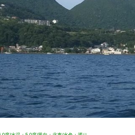
6.0度/水温：5.0度/風向：北東
/水色：濁り