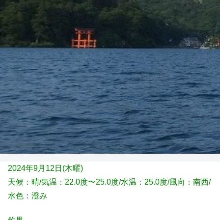
2024年9月12日(木
曜)
天候：晴
/気温：22.0度〜25.0度/水温：25.0度/風向：南西
/
水色：澄み