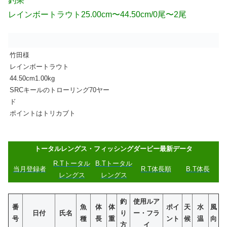
釣果
レインボートラウト25.00cm〜44.50cm/0尾〜2尾
竹田様
レインボートラウト
44.50cm1.00kg
SRCキールのトローリング70ヤー
ド
ポイントはトリカブト
トータルレングス・フィッシングダービー最新データ
R.Tトータル
B.Tトータル
当月登
録
者
R.T体長順
B.T体長
レングス
レングス
釣
使用ルア
番
魚
体
体
ポイ
天
水
風
日付
氏名
り
ー・フラ
号
種
長
重
ント
候
温
向
方
イ