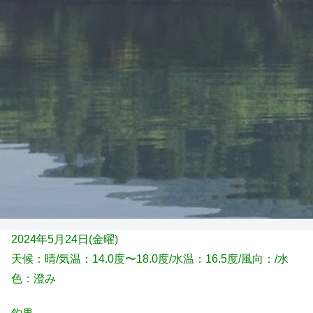
2024年5月24日(金
曜)
天候：晴
/気温：14.0度〜18.0度/水温：16.5度/風向：
/水
色：澄み