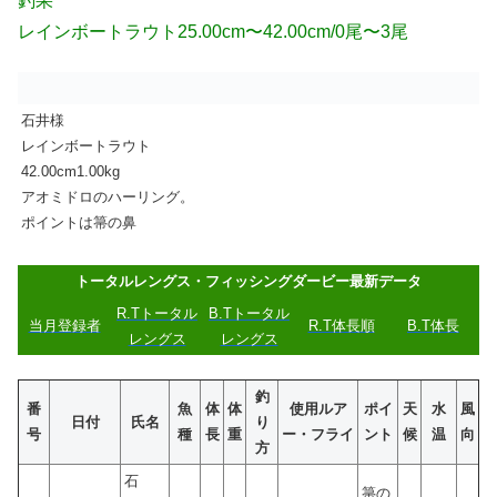
釣果
レインボートラウト25.00cm〜42.00cm/0尾〜3尾
石井様
レインボートラウト
42.00cm1.00kg
アオミドロのハーリング。
ポイントは箒の鼻
トータルレングス・フィッシングダービー最新データ
R.Tトータル
B.Tトータル
当月登
録
者
R.T体長順
B.T体長
レングス
レングス
釣
番
魚
体
体
使用ルア
ポイ
天
水
風
日付
氏名
り
号
種
長
重
ー・フライ
ント
候
温
向
方
石
箒の