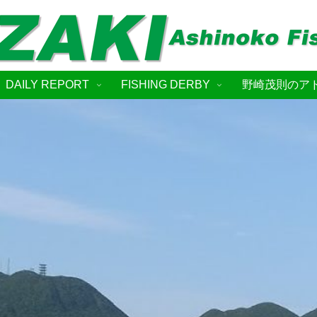
DAILY REPORT
FISHING DERBY
野崎茂則のア