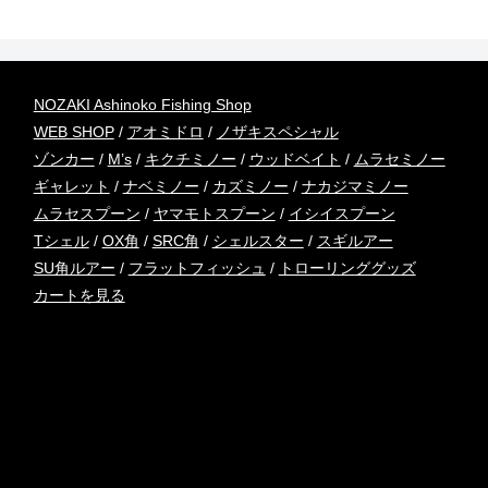
NOZAKI Ashinoko Fishing Shop
WEB SHOP
/
アオミドロ
/
ノザキスペシャル
ゾンカー
/
M’s
/
キクチミノー
/
ウッドベイト
/
ムラセミノー
ギャレット
/
ナベミノー
/
カズミノー
/
ナカジマミノー
ムラセスプーン
/
ヤマモトスプーン
/
イシイスプーン
Tシェル
/
OX角
/
SRC角
/
シェルスター
/
スギルアー
SU角ルアー
/
フラットフィッシュ
/
トローリンググッズ
カートを見る