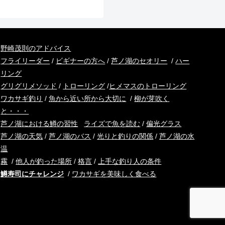
野崎茂則のアドバイス
フライリーダー
/
ビギナーの方へ
/
芦ノ湖のセオリー
/
ハー
リング
グリグリメソッド
/
トローリング
/
ヒメマスのトローリング
ワカサギ釣り
/
魚から近い所から大切に
/
柳が芽吹く
と・・・
芦ノ湖における鱒の習性
ライズで魚を読む
/
偏光グラス
芦ノ湖の天気
/
芦ノ湖のバス
/
光りと釣りの関係
/
芦ノ湖の水
温
霧
/
他人が釣った場所
/
格言
/
上手な釣り人の条件
鱒寿司にチャレンジ
/
ワカサギを美味しく食べる