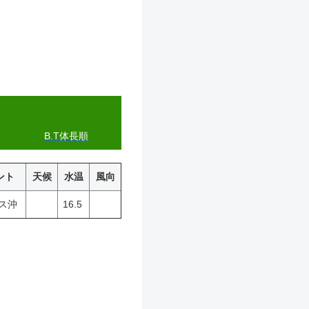
B.T体長順
ント
天候
水温
風向
ス沖
16.5