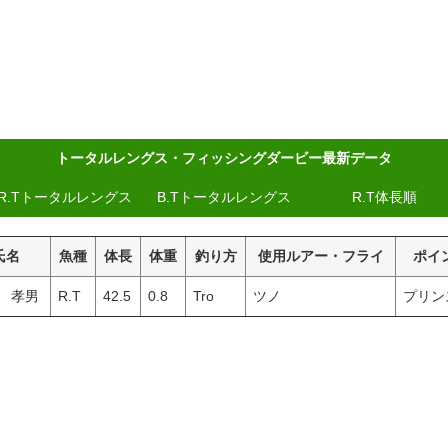
トータルレングス・フィッシングダービー最新データ
R.Tトータルレングス
B.Tトータルレングス
R.T体長順
氏名
魚種
体長
体重
釣り方
使用ルアー・フライ
ポイ
 孝男
R.T
42.5
0.8
Tro
ツノ
プリン