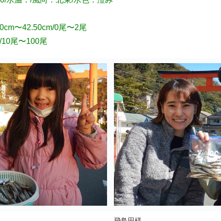
m〜42.50cm/0尾〜2尾
/10尾〜100尾
飛鳥田様