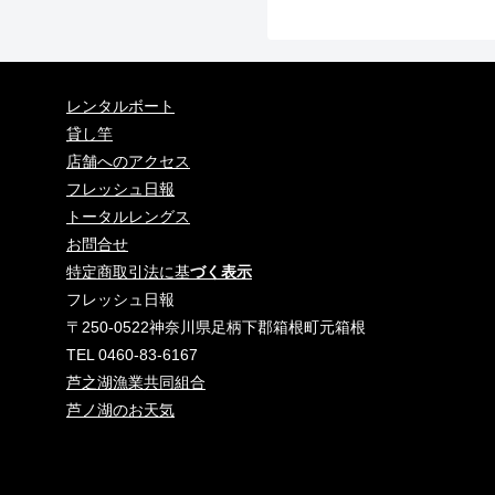
レンタルボート
貸し竿
店舗へのアクセス
フレッシュ日報
トータルレングス
お問合せ
特定商取引法に基
づく表示
フレッシュ日報
〒250-0522神奈川県足柄下郡箱根町元箱根
TEL 0460-83-6167
芦之湖漁業共同組合
芦ノ湖のお天気