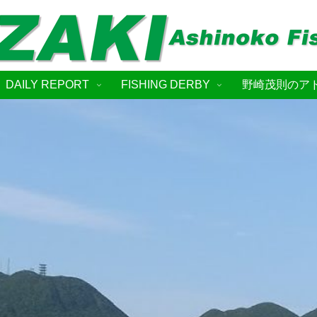
DAILY REPORT
FISHING DERBY
野崎茂則のア