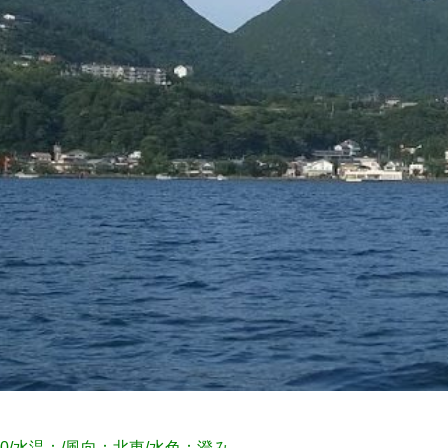
3.0/水温：/風向：北東/水色：澄み